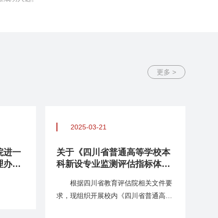
更多 >
2025-03-21
院进一
关于《四川省普通高等学校本
关
理办法
科新设专业监测评估指标体
段
系》等3个指标体系征求意见
根据四川省教育评估院相关文件要
根
的通...
求，现组织开展校内《四川省普通高等
排
学校本科新专业监测评估指标体系》等
师