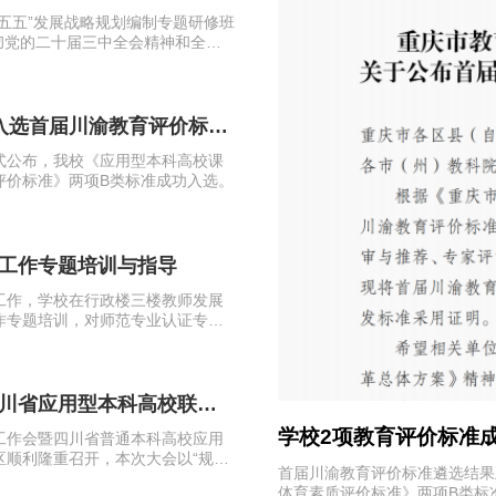
五五”发展战略规划编制专题研修班
贯彻党的二十届三中全会精神和全国
入选首届川渝教育评价标准
式公布，我校《应用型本科高校课
评价标准》两项B类标准成功入选。
工作专题培训与指导
作，学校在行政楼三楼教师发展
作专题培训，对师范专业认证专家
读。
川省应用型本科高校联盟
发展战略规划编制专题研...
学校2项教育评价标准
工作会暨四川省普通本科高校应用
区顺利隆重召开，本次大会以“规划
编制专题研修班7月30日至8月1日，为
首届川渝教育评价标准遴选结果
精准服务区域发展的应用型高
会精神。
体育素质评价标准》两项B类标