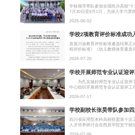
划编制专题研...
学校领导带队参加全国民办高校“十
7月30日至8月1日，为深入学习
教育大会精神。
2025-08-02
学校2项教育评价标准成功
库
首届川渝教育评价标准遴选结果正
程评价标准》《幼儿教师体育素质
2026-07-20
学校开展师范专业认证迎评
为扎实做好师范专业认证迎评工
中心组织开展师范专业认证迎评工
进校考查要点进行了系统深入的解
2026-07-17
学校副校长张昊带队参加四
第十次工作会暨...
学校领导带队参加全国民办高校“十五五”
四川省应用型本科高校联盟第十次
人才培养研讨会在西昌学院安宁校
学校领导带队参加全国民办高校“十五五”发展战略规划
领航·数智赋能·协同创新——构筑
2026-07-06
深入学习贯彻党的二十届三中全会精神和全国教育大